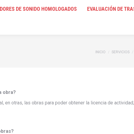
ADORES DE SONIDO HOMOLOGADOS
TADORES DE SONIDO HOMOLOGADOS
EVALUACIÓN DE TR
EVALUACIÓN DE T
Estás aquí:
INICIO
SERVICIOS
a obra?
, en otras, las obras para poder obtener la licencia de actividad
 obras?