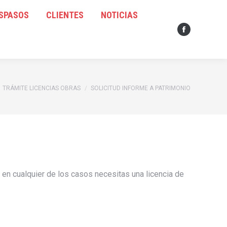
ASPASOS
RASPASOS
CLIENTES
CLIENTES
NOTICIAS
NOTICIAS
Facebook
Facebook
page
page
opens
opens
in
in
new
new
TRÁMITE LICENCIAS OBRAS
SOLICITUD INFORME A PATRIMONIO
window
window
; en cualquier de los casos necesitas una licencia de