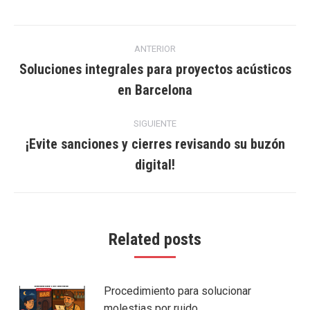
Navegación
ANTERIOR
entre
Soluciones integrales para proyectos acústicos
Publicación
en Barcelona
publicaciones
anterior:
SIGUIENTE
¡Evite sanciones y cierres revisando su buzón
Publicación
digital!
siguiente:
Related posts
Procedimiento para solucionar
molestias por ruido