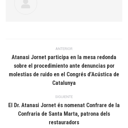
Navegación
ANTERIOR
entre
Atanasi Jornet participa en la mesa redonda
sobre el procedimiento ante denuncias por
publicaciones
Publicación
molestias de ruido en el Congrés d’Acústica de
anterior:
Catalunya
SIGUIENTE
El Dr. Atanasi Jornet és nomenat Confrare de la
Confraria de Santa Marta, patrona dels
Publicación
siguiente:
restauradors